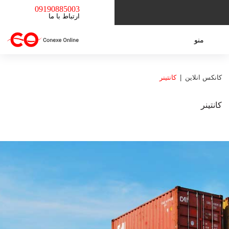
09190885003
ارتباط با ما
منو
کانکس انلاین
کانتینر
کانتینر