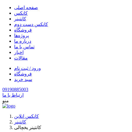
صفحه اصلی
کانکس
کانتینر
کانکس دست دوم
فروشگاه
پروژه‌ها
درباره ما
تماس با ما
اخبار
مقالات
ورود / ثبت نام
فروشگاه
سبد خرید
09190885003
ارتباط با ما
منو
کانکس انلاین
کانتینر
کانتینر یخچالی