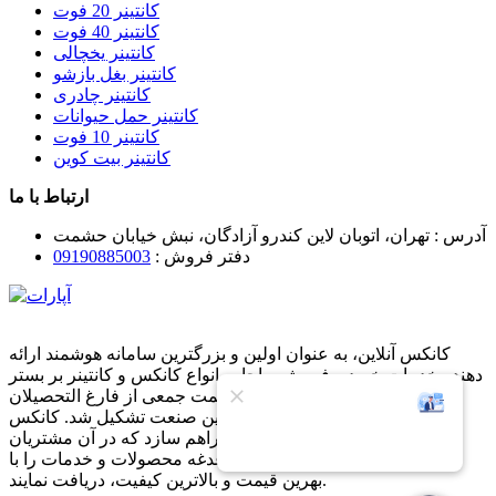
کانتینر 20 فوت
کانتینر 40 فوت
کانتینر یخچالی
کانتینر بغل بازشو
کانتینر چادری
کانتینر حمل حیوانات
کانتینر 10 فوت
کانتینر بیت کوین
ارتباط با ما
آدرس :
تهران، اتوبان لاین کندرو آزادگان، نبش خیابان حشمت
دفتر فروش :
09190885003
کانکس آنلاین، به عنوان اولین و بزرگترین سامانه هوشمند ارائه
دهنده خدمات خرید و فروش و اجاره انواع کانکس و کانتینر بر بستر
فناوری اطلاعات بوده که به همت جمعی از فارغ التحصیلان
دانشگاهی با تجربه چند سال در این صنعت تشکیل شد. کانکس
آنلاین در تلاش است تا بستری فراهم سازد که در آن مشتریان
بتوانند در کمترین زمان و بدون دغدغه محصولات و خدمات را با
بهرین قیمت و بالاترین کیفیت، دریافت نمایند.