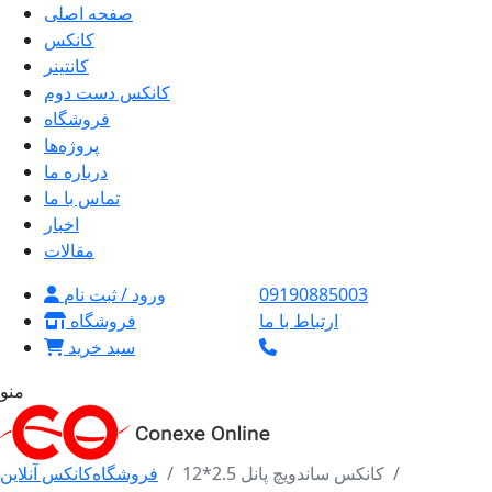
صفحه اصلی
کانکس
کانتینر
کانکس دست دوم
فروشگاه
پروژه‌ها
درباره ما
تماس با ما
اخبار
مقالات
09190885003
ورود / ثبت نام
ارتباط با ما
فروشگاه
سبد خرید
منو
کانکس ساندویچ پانل 2.5*12
فروشگاه
کانکس آنلاین