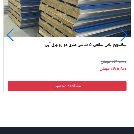
ساندویچ پانل سقفی 5 سانتی متری دو رو ورق آبی
1,420,000 تومان
1,405,800 تومان
مشاهده محصول