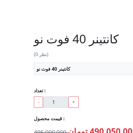
کانتینر 40 فوت نو
(0 نظر)
کانتینر 40 فوت نو
تعداد :
-
+
قیمت محصول :
490,050,0 تومان