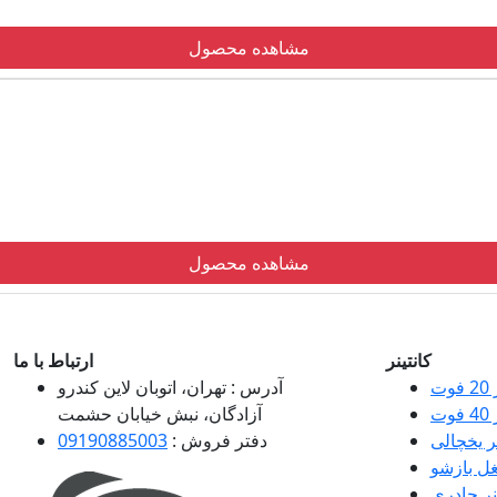
مشاهده محصول
مشاهده محصول
کانتینر
ارتباط با ما
وت
آدرس :
تهران، اتوبان لاین کندرو
وت
آزادگان، نبش خیابان حشمت
نر یخچالی
دفتر فروش :
09190885003
بغل بازشو
نر چادری