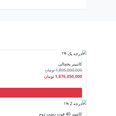
1%
کانتینر یخچالی
1,895,000,000 تومان
1,876,050,000 تومان
1%
کانتینر 40 فوت دست دوم