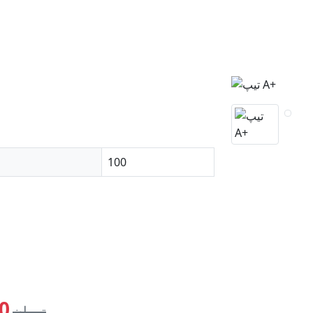
100
00
495,000,000 تومان