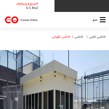
09190885003
ارتباط با ما
منو
کانکس انلاین
کانکس
کانکس نگهبانی