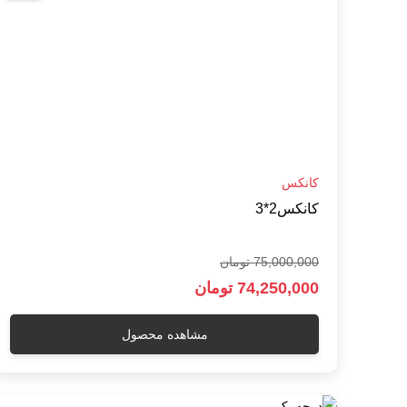
کانکس
کانکس2*3
75,000,000 تومان
74,250,000 تومان
مشاهده محصول