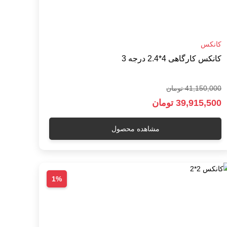
کانکس
کانکس کارگاهی 4*2.4 درجه 3
41,150,000 تومان
39,915,500 تومان
مشاهده محصول
1%