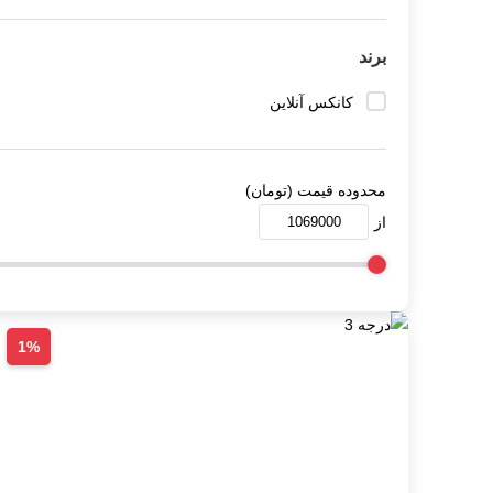
برند
کانکس آنلاین
محدوده قیمت (تومان)
از
1%