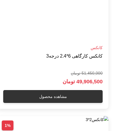
کانکس
کانکس کارگاهی 6*2.4 درجه3
51,450,000 تومان
49,906,500 تومان
مشاهده محصول
1%