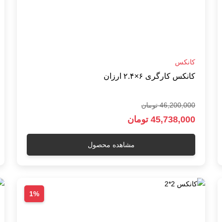
کانکس
کانکس کارگری ۶×۲.۴ ارزان
46,200,000 تومان
45,738,000 تومان
مشاهده محصول
1%