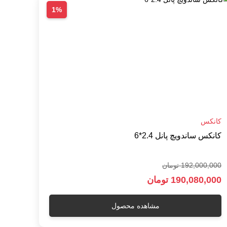
1%
کانکس
کانکس ساندویچ پانل 2.4*6
192,000,000 تومان
190,080,000 تومان
مشاهده محصول