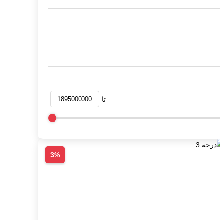
تا
3%