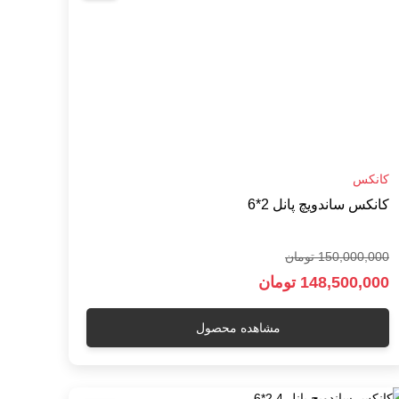
کانکس
کانکس ساندویچ پانل 2*6
150,000,000 تومان
148,500,000 تومان
مشاهده محصول