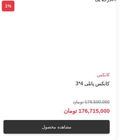
1%
کانکس
کانکس پانلی 4*3
178,500,000 تومان
176,715,000 تومان
مشاهده محصول