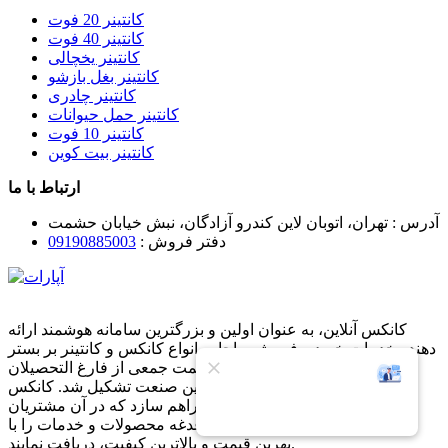
کانتینر 20 فوت
کانتینر 40 فوت
کانتینر یخچالی
کانتینر بغل بازشو
کانتینر چادری
کانتینر حمل حیوانات
کانتینر 10 فوت
کانتینر بیت کوین
ارتباط با ما
آدرس :
تهران، اتوبان لاین کندرو آزادگان، نبش خیابان حشمت
دفتر فروش :
09190885003
کانکس آنلاین، به عنوان اولین و بزرگترین سامانه هوشمند ارائه
دهنده خدمات خرید و فروش و اجاره انواع کانکس و کانتینر بر بستر
فناوری اطلاعات بوده که به همت جمعی از فارغ التحصیلان
دانشگاهی با تجربه چند سال در این صنعت تشکیل شد. کانکس
آنلاین در تلاش است تا بستری فراهم سازد که در آن مشتریان
بتوانند در کمترین زمان و بدون دغدغه محصولات و خدمات را با
بهرین قیمت و بالاترین کیفیت، دریافت نمایند.